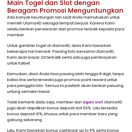
Main Togel dan Slot dengan
Beragam Promosi Menguntungkan
Ada banyak keuntungan lain saat Anda memutuskan untuk
memilih Utama4D sebagai tempat berjudi. Karena Kami
selalu berikan penawaran dan promosi terbaik kepada para
member.
Untuk gambler togel di Utama4D, disini Kami tawarkan
beberapa hal menarik. Pasang toto bersama Utama4D,
Kami akan bayar 2d terbalik serta ada juga pembayaran
untuk fullbet.
Kemudian, disini Anda bisa pasang bbfs hingga 8 digit, tanpa
batas line serta tersedia juga promosi point reward untuk
para penggila toto. Semua ini pastilah akan berikan peluang
untung semakin besar.
Tidak berhenti disitu saja, member dari
agen slot
Utama4D
juga akan dapatkan bonus deposit slot 50%. Lalu tersedia
bonus deposit 10%, khusus untuk para member baru yang
gabung sekarang.
Lalu, Kami tawarkan bonus cashback up to 5% serta bonus