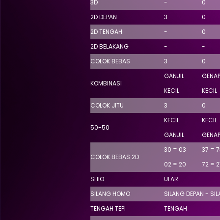
3D
-
0
2D DEPAN
3
0
2D TENGAH
-
0
2D BELAKANG
-
-
COLOK BEBAS
3
0
GANJIL
GENA
KOMBINASI
KECIL
KECIL
COLOK JITU
3
0
KECIL
KECIL
50-50
GANJIL
GENA
30 = 03
37 = 7
COLOK BEBAS 2D
02 = 20
72 = 2
SHIO
ULAR
SILANG HOMO
SILANG DEPAN - SI
TENGAH TEPI
TENGAH