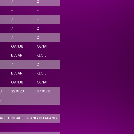
7
2
-
-
7
-
7
2
7
2
P
GANJIL
GENAP
BESAR
KECIL
7
2
BESAR
KECIL
P
GANJIL
GENAP
3
32 = 23
07 = 70
7
LANG TENGAH - SILANG BELAKANG