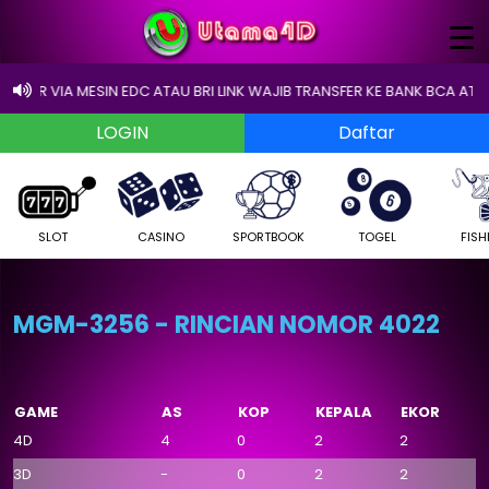
×
☰
NSFER VIA MESIN EDC ATAU BRI LINK WAJIB TRANSFER KE BANK BCA ATAU E
SLOT
CASINO
SPORTBOOK
TOGEL
FISH
MGM-3256 - RINCIAN NOMOR 4022
GAME
AS
KOP
KEPALA
EKOR
4D
4
0
2
2
3D
-
0
2
2