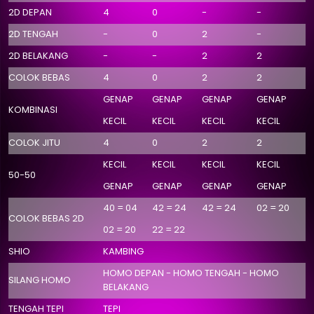
2D DEPAN
4
0
-
-
2D TENGAH
-
0
2
-
2D BELAKANG
-
-
2
2
COLOK BEBAS
4
0
2
2
GENAP
GENAP
GENAP
GENAP
KOMBINASI
KECIL
KECIL
KECIL
KECIL
COLOK JITU
4
0
2
2
KECIL
KECIL
KECIL
KECIL
50-50
GENAP
GENAP
GENAP
GENAP
40 = 04
42 = 24
42 = 24
02 = 20
COLOK BEBAS 2D
02 = 20
22 = 22
SHIO
KAMBING
HOMO DEPAN - HOMO TENGAH - HOMO
SILANG HOMO
BELAKANG
TENGAH TEPI
TEPI