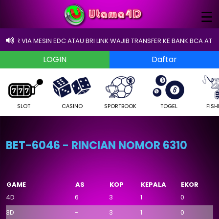
×
☰
SFER VIA MESIN EDC ATAU BRI LINK WAJIB TRANSFER KE BANK BCA ATAU EW
SLOT
CASINO
SPORTBOOK
TOGEL
FISH
BET-6046 - RINCIAN NOMOR 6310
GAME
AS
KOP
KEPALA
EKOR
4D
6
3
1
0
3D
-
3
1
0