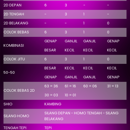
2D DEPAN
6
3
-
-
2D TENGAH
-
3
1
-
2D BELAKANG
-
-
1
0
COLOK BEBAS
6
3
1
0
GENAP
GANJIL
GANJIL
GENAP
KOMBINASI
BESAR
KECIL
KECIL
KECIL
COLOK JITU
6
3
1
0
BESAR
KECIL
KECIL
KECIL
50-50
GENAP
GANJIL
GANJIL
GENAP
63 = 36
61 = 16
60 = 06
31 = 13
COLOK BEBAS 2D
30 = 03
10 = 01
SHIO
KAMBING
SILANG DEPAN - HOMO TENGAH - SILANG
SILANG HOMO
BELAKANG
TENGAH TEPI
TEPI