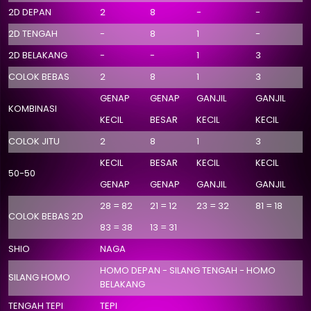
2D DEPAN
2
8
-
-
2D TENGAH
-
8
1
-
2D BELAKANG
-
-
1
3
COLOK BEBAS
2
8
1
3
GENAP
GENAP
GANJIL
GANJIL
KOMBINASI
KECIL
BESAR
KECIL
KECIL
COLOK JITU
2
8
1
3
KECIL
BESAR
KECIL
KECIL
50-50
GENAP
GENAP
GANJIL
GANJIL
28 = 82
21 = 12
23 = 32
81 = 18
COLOK BEBAS 2D
83 = 38
13 = 31
SHIO
NAGA
HOMO DEPAN - SILANG TENGAH - HOMO
SILANG HOMO
BELAKANG
TENGAH TEPI
TEPI