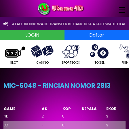
×
☰
 EDC ATAU BRI LINK WAJIB TRANSFER KE BANK BCA ATAU EWALLET KAMI JIKA
SLOT
CASINO
SPORTBOOK
TOGEL
FISH
MIC-6048 - RINCIAN NOMOR 2813
GAME
AS
KOP
KEPALA
EKOR
4D
2
8
1
3
3D
-
8
1
3