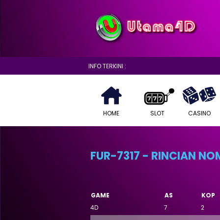
INFO TERKINI :
HOME
SLOT
CASINO
FUR-7317 - RINCIAN N
GAME
AS
KOP
4D
7
2