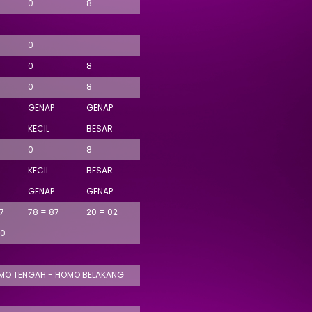
0
8
-
-
0
-
0
8
0
8
GENAP
GENAP
KECIL
BESAR
0
8
KECIL
BESAR
GENAP
GENAP
7
78 = 87
20 = 02
80
OMO TENGAH - HOMO BELAKANG