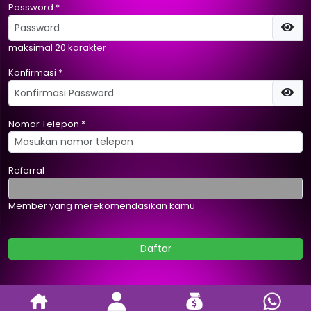
Password *
maksimal 20 karakter
Konfirmasi *
Nomor Telepon *
Referral
Member yang merekomendasikan kamu